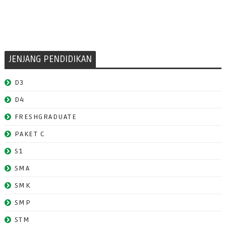
JENJANG PENDIDIKAN
D3
D4
FRESHGRADUATE
PAKET C
S1
SMA
SMK
SMP
STM