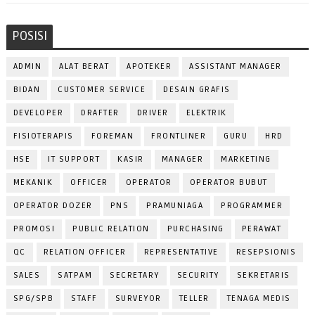
POSISI
ADMIN
ALAT BERAT
APOTEKER
ASSISTANT MANAGER
BIDAN
CUSTOMER SERVICE
DESAIN GRAFIS
DEVELOPER
DRAFTER
DRIVER
ELEKTRIK
FISIOTERAPIS
FOREMAN
FRONTLINER
GURU
HRD
HSE
IT SUPPORT
KASIR
MANAGER
MARKETING
MEKANIK
OFFICER
OPERATOR
OPERATOR BUBUT
OPERATOR DOZER
PNS
PRAMUNIAGA
PROGRAMMER
PROMOSI
PUBLIC RELATION
PURCHASING
PERAWAT
QC
RELATION OFFICER
REPRESENTATIVE
RESEPSIONIS
SALES
SATPAM
SECRETARY
SECURITY
SEKRETARIS
SPG/SPB
STAFF
SURVEYOR
TELLER
TENAGA MEDIS