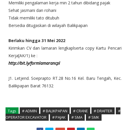
Memiliki pengalaman kerja min 2 tahun dibidang pajak
Sehat jasmani dan rohani
Tidak memiliki tato ditubuh
Bersedia ditugaskan di wilayah Balikpapan
Berlaku hingga 31 Mei 2022
Kirimkan CV dan lamaran lengkaplserta copy Kartu Pencari
Kerja[AK/1) ke :
http://bit.ly/formlamarancpl
J1. Letjend. Soeprapto RT.28 No.16 Kel. Baru Tengah, Kec.
Balikpapan Barat 76132
Tags
# ADMIN
# BALIKPAPAN
# CRANE
# DRAFTER
#
OPERATOR EXCAVATOR
# PAJAK
# SMA
# SMK