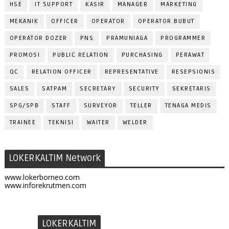
HSE
IT SUPPORT
KASIR
MANAGER
MARKETING
MEKANIK
OFFICER
OPERATOR
OPERATOR BUBUT
OPERATOR DOZER
PNS
PRAMUNIAGA
PROGRAMMER
PROMOSI
PUBLIC RELATION
PURCHASING
PERAWAT
QC
RELATION OFFICER
REPRESENTATIVE
RESEPSIONIS
SALES
SATPAM
SECRETARY
SECURITY
SEKRETARIS
SPG/SPB
STAFF
SURVEYOR
TELLER
TENAGA MEDIS
TRAINEE
TEKNISI
WAITER
WELDER
LOKERKALTIM Network
www.lokerborneo.com
www.inforekrutmen.com
LOKERKALTIM