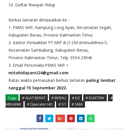
10. Daftar Riwayat Hidup
Berkas lamaran dimasukkan ke :
1. PMKS MIP, Kampung Long Ayan, Kecamatan Segah,
Kabupaten Berau, Provinsi Kalimantan Timur.
2. Kantor Perwakilan PT.MIP di J1.SM Aminuddineo.5,
Kecamatan Sambaliung, Kabupaten Berau,
Provinsi Kalimantan Timur, Telp. 0554 24946
3. Email Personalia PMKS MIP =
mitahidayanti24@gmail.com
Batas waktu pemasukan berkas lamaran
paling lambat
tanggal 15 September 2022.
Tags
# ALAT BERAT
# BERAU
# D3
# ELEKTRIK
#
MEKANIK
# Operator HD
# S1
# SMA