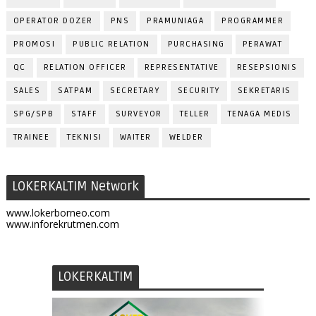
OPERATOR DOZER
PNS
PRAMUNIAGA
PROGRAMMER
PROMOSI
PUBLIC RELATION
PURCHASING
PERAWAT
QC
RELATION OFFICER
REPRESENTATIVE
RESEPSIONIS
SALES
SATPAM
SECRETARY
SECURITY
SEKRETARIS
SPG/SPB
STAFF
SURVEYOR
TELLER
TENAGA MEDIS
TRAINEE
TEKNISI
WAITER
WELDER
LOKERKALTIM Network
www.lokerborneo.com
www.inforekrutmen.com
LOKERKALTIM