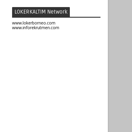
LOKERKALTIM Network
www.lokerborneo.com
www.inforekrutmen.com