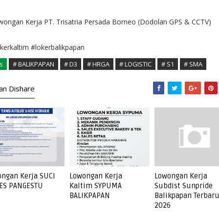
wongan Kerja PT. Trisatria Persada Borneo (Dodolan GPS & CCTV)
kerkaltim #lokerbalikpapan
s
# BALIKPAPAN
# D3
# HRGA
# LOGISTIC
# S1
# SMA
kan Dishare
ngan Kerja SUCI
Lowongan Kerja
Lowongan Kerja
ES PANGESTU
Kaltim SYPUMA
Subdist Sunpride
BALIKPAPAN
Balikpapan Terbar
2026