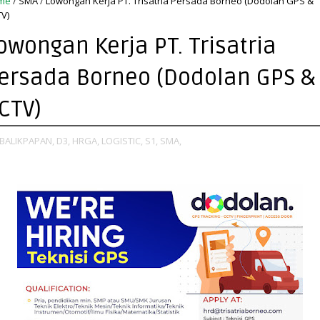
me
/
SMA
/
Lowongan Kerja PT. Trisatria Persada Borneo (Dodolan GPS &
V)
owongan Kerja PT. Trisatria
ersada Borneo (Dodolan GPS &
CTV)
BALIKPAPAN,
D3,
HRGA,
LOGISTIC,
S1,
SMA,