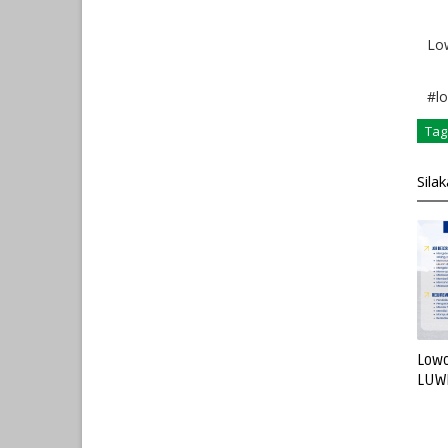
Lo
#lo
Tag
Sila
Lowo
LUW