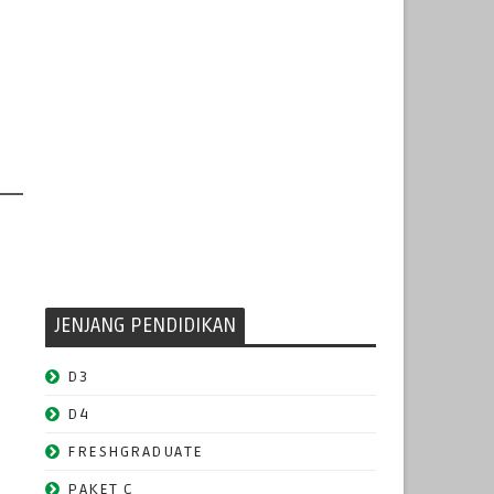
JENJANG PENDIDIKAN
D3
D4
FRESHGRADUATE
PAKET C