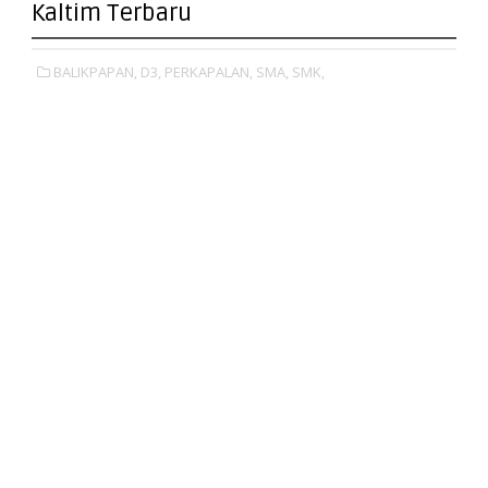
Kaltim Terbaru
BALIKPAPAN,
D3,
PERKAPALAN,
SMA,
SMK,