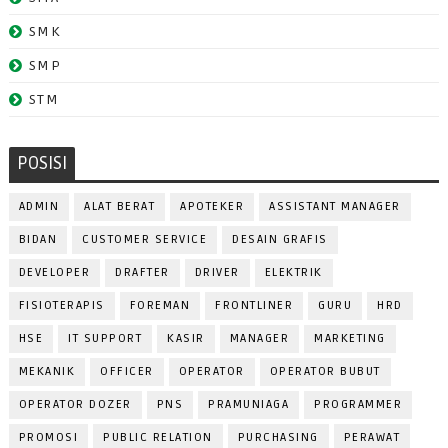
SMK
SMP
STM
POSISI
ADMIN
ALAT BERAT
APOTEKER
ASSISTANT MANAGER
BIDAN
CUSTOMER SERVICE
DESAIN GRAFIS
DEVELOPER
DRAFTER
DRIVER
ELEKTRIK
FISIOTERAPIS
FOREMAN
FRONTLINER
GURU
HRD
HSE
IT SUPPORT
KASIR
MANAGER
MARKETING
MEKANIK
OFFICER
OPERATOR
OPERATOR BUBUT
OPERATOR DOZER
PNS
PRAMUNIAGA
PROGRAMMER
PROMOSI
PUBLIC RELATION
PURCHASING
PERAWAT