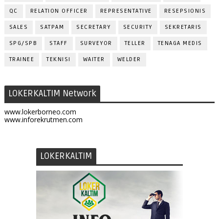
QC
RELATION OFFICER
REPRESENTATIVE
RESEPSIONIS
SALES
SATPAM
SECRETARY
SECURITY
SEKRETARIS
SPG/SPB
STAFF
SURVEYOR
TELLER
TENAGA MEDIS
TRAINEE
TEKNISI
WAITER
WELDER
LOKERKALTIM Network
www.lokerborneo.com
www.inforekrutmen.com
LOKERKALTIM