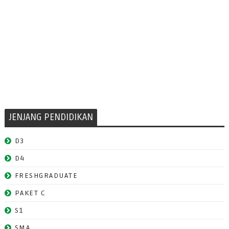
JENJANG PENDIDIKAN
D3
D4
FRESHGRADUATE
PAKET C
S1
SMA