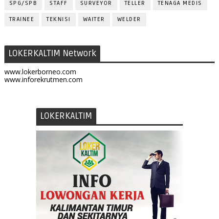
SPG/SPB
STAFF
SURVEYOR
TELLER
TENAGA MEDIS
TRAINEE
TEKNISI
WAITER
WELDER
LOKERKALTIM Network
www.lokerborneo.com
www.inforekrutmen.com
LOKERKALTIM