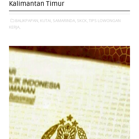
Kalimantan Timur
BALIKPAPAN,
KUTAI,
SAMARINDA,
SKCK,
TIPS LOWONGAN
KERJA,