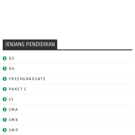
JENJANG PENDIDIKAN
D3
D4
FRESHGRADUATE
PAKET C
S1
SMA
SMK
SMP