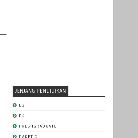
JENJANG PENDIDIKAN
D3
D4
FRESHGRADUATE
PAKET C