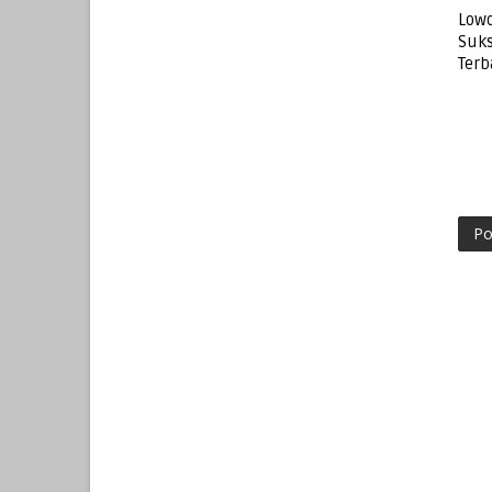
Lowo
Suks
Terb
Po