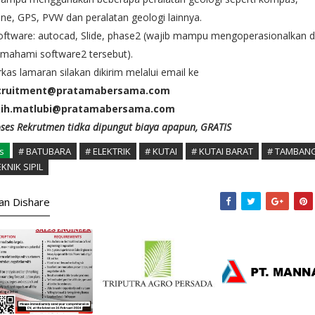
ine, GPS, PVW dan peralatan geologi lainnya.
oftware: autocad, Slide, phase2 (wajib mampu mengoperasionalkan 
mahami software2 tersebut).
kas lamaran silakan dikirim melalui email ke
cruitment@pratamabersama.com
jih.matlubi@pratamabersama.com
ses Rekrutmen tidka dipungut biaya apapun, GRATIS
s
# BATUBARA
# ELEKTRIK
# KUTAI
# KUTAI BARAT
# TAMBAN
EKNIK SIPIL
kan Dishare