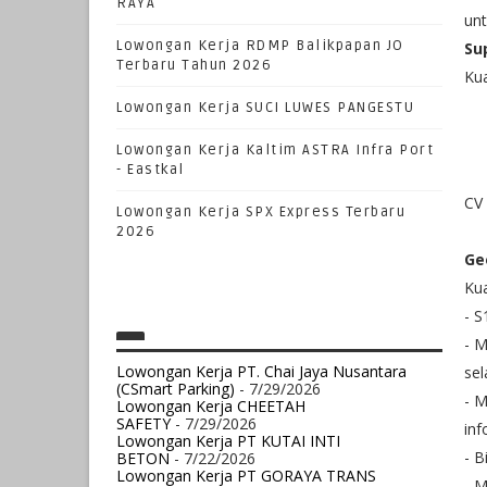
RAYA
unt
Lowongan Kerja RDMP Balikpapan JO
Su
Terbaru Tahun 2026
Kua
Lowongan Kerja SUCI LUWES PANGESTU
Lowongan Kerja Kaltim ASTRA Infra Port
- Eastkal
CV 
Lowongan Kerja SPX Express Terbaru
2026
Ge
Kua
- 
- M
Lowongan Kerja PT. Chai Jaya Nusantara
sel
(CSmart Parking)
- 7/29/2026
- M
Lowongan Kerja CHEETAH
SAFETY
- 7/29/2026
inf
Lowongan Kerja PT KUTAI INTI
- B
BETON
- 7/22/2026
Lowongan Kerja PT GORAYA TRANS
- 