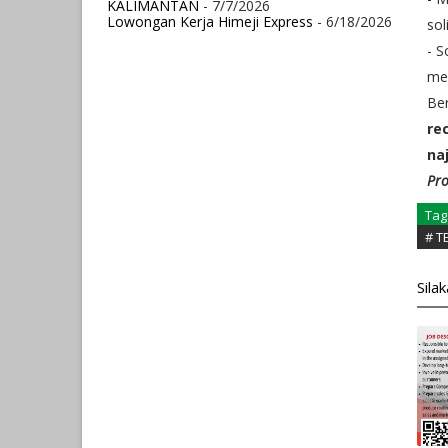
KALIMANTAN
- 7/7/2026
Lowongan Kerja Himeji Express
- 6/18/2026
sol
- S
me
Ber
re
na
Pro
Tag
# T
Sila