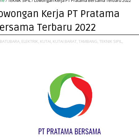
me
/
TEKNIK SIPIL
/
Lowongan Kerja PT Pratama Bersama Terbaru 2022
owongan Kerja PT Pratama
ersama Terbaru 2022
BATUBARA,
ELEKTRIK,
KUTAI,
KUTAI BARAT,
TAMBANG,
TEKNIK SIPIL,