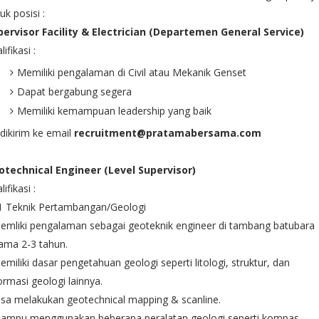
uk posisi :
pervisor Facility & Electrician (Departemen General Service)
lifikasi :
Memiliki pengalaman di Civil atau Mekanik Genset
Dapat bergabung segera
Memiliki kemampuan leadership yang baik
dikirim ke email
recruitment@pratamabersama.com
otechnical Engineer (Level Supervisor)
lifikasi :
S1 Teknik Pertambangan/Geologi
emliki pengalaman sebagai geoteknik engineer di tambang batubara
ama 2-3 tahun.
emiliki dasar pengetahuan geologi seperti litologi, struktur, dan
ormasi geologi lainnya.
isa melakukan geotechnical mapping & scanline.
Mampu menggunakan beberapa peralatan geologi seperti kompas,