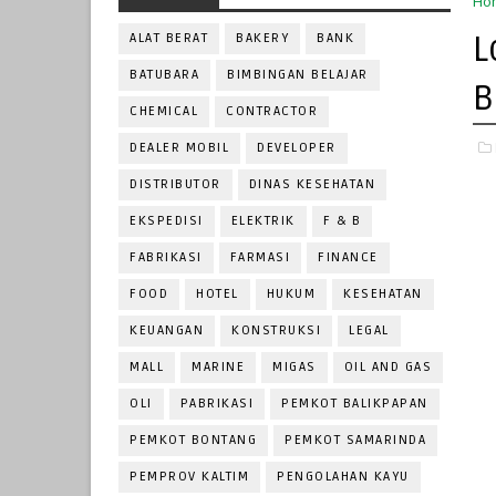
Ho
L
ALAT BERAT
BAKERY
BANK
BATUBARA
BIMBINGAN BELAJAR
B
CHEMICAL
CONTRACTOR
DEALER MOBIL
DEVELOPER
DISTRIBUTOR
DINAS KESEHATAN
EKSPEDISI
ELEKTRIK
F & B
FABRIKASI
FARMASI
FINANCE
FOOD
HOTEL
HUKUM
KESEHATAN
KEUANGAN
KONSTRUKSI
LEGAL
MALL
MARINE
MIGAS
OIL AND GAS
OLI
PABRIKASI
PEMKOT BALIKPAPAN
PEMKOT BONTANG
PEMKOT SAMARINDA
PEMPROV KALTIM
PENGOLAHAN KAYU