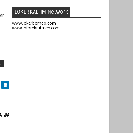
LOKERKALTIM Network
dan
www.lokerborneo.com
www.inforekrutmen.com
G