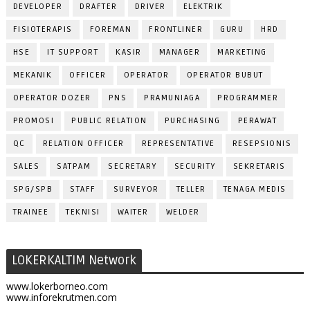
DEVELOPER
DRAFTER
DRIVER
ELEKTRIK
FISIOTERAPIS
FOREMAN
FRONTLINER
GURU
HRD
HSE
IT SUPPORT
KASIR
MANAGER
MARKETING
MEKANIK
OFFICER
OPERATOR
OPERATOR BUBUT
OPERATOR DOZER
PNS
PRAMUNIAGA
PROGRAMMER
PROMOSI
PUBLIC RELATION
PURCHASING
PERAWAT
QC
RELATION OFFICER
REPRESENTATIVE
RESEPSIONIS
SALES
SATPAM
SECRETARY
SECURITY
SEKRETARIS
SPG/SPB
STAFF
SURVEYOR
TELLER
TENAGA MEDIS
TRAINEE
TEKNISI
WAITER
WELDER
LOKERKALTIM Network
www.lokerborneo.com
www.inforekrutmen.com