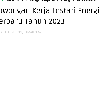
me
/
SAMARINDA
/
Lowongan Kerja Lestari Energi Terbaru Tahun 2023
owongan Kerja Lestari Energi
erbaru Tahun 2023
D3,
MARKETING,
SAMARINDA,