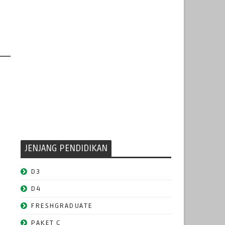
JENJANG PENDIDIKAN
D3
D4
FRESHGRADUATE
PAKET C