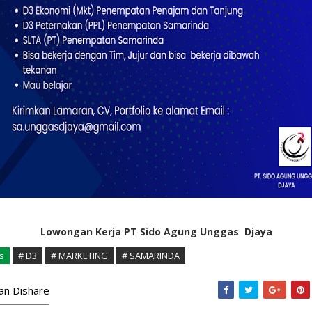
Lowongan Kerja PT Sido Agung Unggas Djaya
s
# D3
# MARKETING
# SAMARINDA
kan Dishare