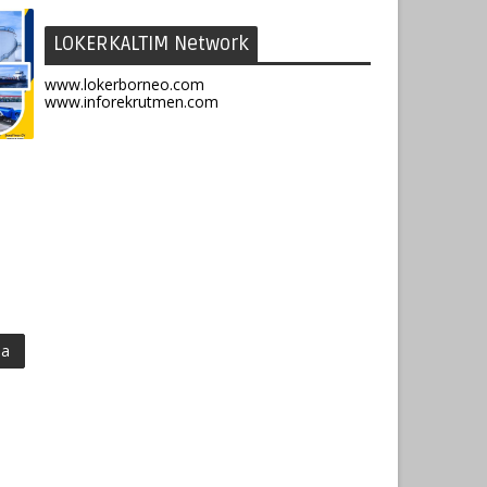
LOKERKALTIM Network
www.lokerborneo.com
www.inforekrutmen.com
ma