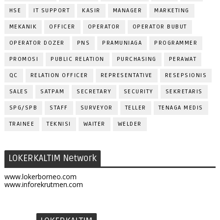
HSE
IT SUPPORT
KASIR
MANAGER
MARKETING
MEKANIK
OFFICER
OPERATOR
OPERATOR BUBUT
OPERATOR DOZER
PNS
PRAMUNIAGA
PROGRAMMER
PROMOSI
PUBLIC RELATION
PURCHASING
PERAWAT
QC
RELATION OFFICER
REPRESENTATIVE
RESEPSIONIS
SALES
SATPAM
SECRETARY
SECURITY
SEKRETARIS
SPG/SPB
STAFF
SURVEYOR
TELLER
TENAGA MEDIS
TRAINEE
TEKNISI
WAITER
WELDER
LOKERKALTIM Network
www.lokerborneo.com
www.inforekrutmen.com