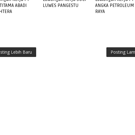
TITAMA ABADI
LUWES PANGESTU
ANGKA PETROLEUM
AHTERA
RAYA
sting Lebih Baru
Posting La