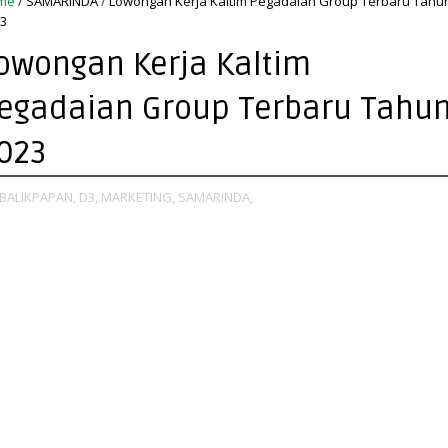
me
/
SAMARINDA
/
Lowongan Kerja Kaltim Pegadaian Group Terbaru Tahu
3
owongan Kerja Kaltim
egadaian Group Terbaru Tahu
023
BALIKPAPAN,
D3,
MARKETING,
SAMARINDA,