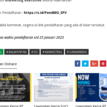
isi
marketing executive
seluruh kalimantan
k Pendaftaran :
https://s.id/PendMO_SPV
bila berminat, segera isi link pendaftaran yang ada di loker tersebut.
as waktu pendaftaran s/d 25 Januari 2023
s
# BALIKPAPAN
# D3
# MARKETING
# SAMARINDA
kan Dishare
ngan Kerja PT
Lowongan Kerja SUCI
Lowongan Kerja PT