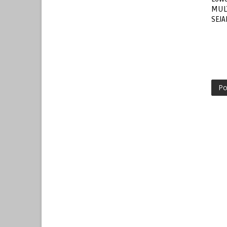
MUL
SEJ
Po