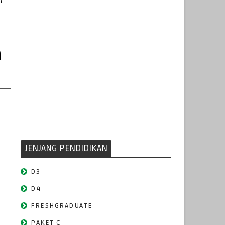
n
n
JENJANG PENDIDIKAN
D3
D4
FRESHGRADUATE
PAKET C