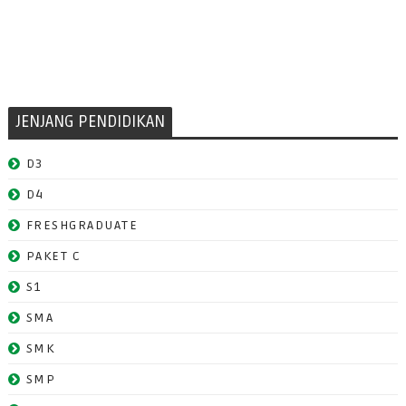
JENJANG PENDIDIKAN
D3
D4
FRESHGRADUATE
PAKET C
S1
SMA
SMK
SMP