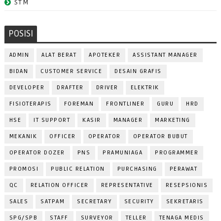
STM
POSISI
ADMIN
ALAT BERAT
APOTEKER
ASSISTANT MANAGER
BIDAN
CUSTOMER SERVICE
DESAIN GRAFIS
DEVELOPER
DRAFTER
DRIVER
ELEKTRIK
FISIOTERAPIS
FOREMAN
FRONTLINER
GURU
HRD
HSE
IT SUPPORT
KASIR
MANAGER
MARKETING
MEKANIK
OFFICER
OPERATOR
OPERATOR BUBUT
OPERATOR DOZER
PNS
PRAMUNIAGA
PROGRAMMER
PROMOSI
PUBLIC RELATION
PURCHASING
PERAWAT
QC
RELATION OFFICER
REPRESENTATIVE
RESEPSIONIS
SALES
SATPAM
SECRETARY
SECURITY
SEKRETARIS
SPG/SPB
STAFF
SURVEYOR
TELLER
TENAGA MEDIS