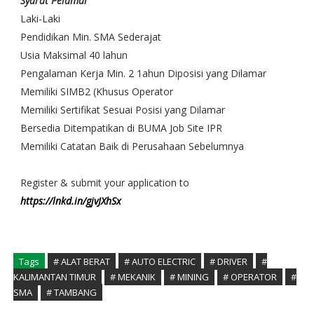
Syarat Pelamar
Laki-Laki
Pendidikan Min. SMA Sederajat
Usia Maksimal 40 lahun
Pengalaman Kerja Min. 2 1ahun Diposisi yang Dilamar
Memiliki SIMB2 (Khusus Operator
Memiliki Sertifikat Sesuai Posisi yang Dilamar
Bersedia Ditempatikan di BUMA Job Site IPR
Memiliki Catatan Baik di Perusahaan Sebelumnya
Register & submit your application to
https://lnkd.in/gjvJXhSx
Tags
# ALAT BERAT
# AUTO ELECTRIC
# DRIVER
#
KALIMANTAN TIMUR
# MEKANIK
# MINING
# OPERATOR
#
SMA
# TAMBANG