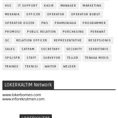
HSE
IT SUPPORT
KASIR
MANAGER
MARKETING
MEKANIK
OFFICER
OPERATOR
OPERATOR BUBUT
OPERATOR DOZER
PNS
PRAMUNIAGA
PROGRAMMER
PROMOSI
PUBLIC RELATION
PURCHASING
PERAWAT
QC
RELATION OFFICER
REPRESENTATIVE
RESEPSIONIS
SALES
SATPAM
SECRETARY
SECURITY
SEKRETARIS
SPG/SPB
STAFF
SURVEYOR
TELLER
TENAGA MEDIS
TRAINEE
TEKNISI
WAITER
WELDER
LOKERKALTIM Network
www.lokerborneo.com
www.inforekrutmen.com