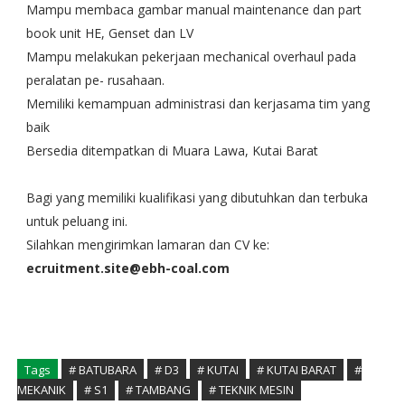
Mampu membaca gambar manual maintenance dan part
book unit HE, Genset dan LV
Mampu melakukan pekerjaan mechanical overhaul pada
peralatan pe- rusahaan.
Memiliki kemampuan administrasi dan kerjasama tim yang
baik
Bersedia ditempatkan di Muara Lawa, Kutai Barat
Bagi yang memiliki kualifikasi yang dibutuhkan dan terbuka
untuk peluang ini.
Silahkan mengirimkan lamaran dan CV ke:
ecruitment.site@ebh-coal.com
Tags
# BATUBARA
# D3
# KUTAI
# KUTAI BARAT
#
MEKANIK
# S1
# TAMBANG
# TEKNIK MESIN