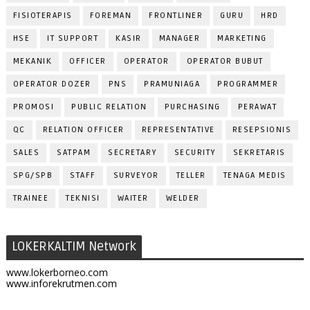
FISIOTERAPIS
FOREMAN
FRONTLINER
GURU
HRD
HSE
IT SUPPORT
KASIR
MANAGER
MARKETING
MEKANIK
OFFICER
OPERATOR
OPERATOR BUBUT
OPERATOR DOZER
PNS
PRAMUNIAGA
PROGRAMMER
PROMOSI
PUBLIC RELATION
PURCHASING
PERAWAT
QC
RELATION OFFICER
REPRESENTATIVE
RESEPSIONIS
SALES
SATPAM
SECRETARY
SECURITY
SEKRETARIS
SPG/SPB
STAFF
SURVEYOR
TELLER
TENAGA MEDIS
TRAINEE
TEKNISI
WAITER
WELDER
LOKERKALTIM Network
www.lokerborneo.com
www.inforekrutmen.com