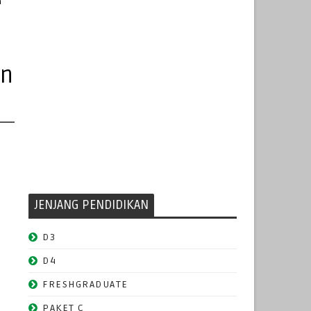
n
un
JENJANG PENDIDIKAN
D3
D4
FRESHGRADUATE
PAKET C