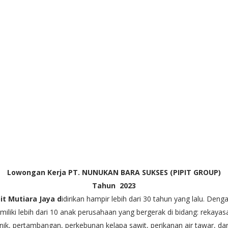
Lowongan Kerja
PT. NUNUKAN BARA SUKSES (PIPIT GROUP)
Tahun
2023
pit Mutiara Jaya d
idirikan hampir lebih dari 30 tahun yang lalu. Deng
iliki lebih dari 10 anak perusahaan yang bergerak di bidang: rekayas
nik, pertambangan, perkebunan kelapa sawit, perikanan air tawar, da