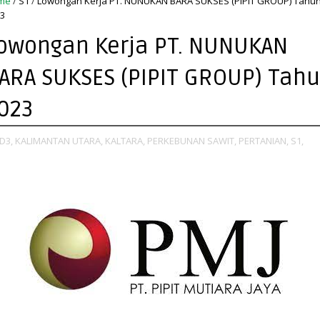
me
/
S1
/
Lowongan Kerja PT. NUNUKAN BARA SUKSES (PIPIT GROUP) Tahu
3
owongan Kerja PT. NUNUKAN
ARA SUKSES (PIPIT GROUP) Tah
023
D3,
KALIMANTAN UTARA,
KALTARA,
PERKEBUNAN SAWIT,
PERTANIAN,
S1,