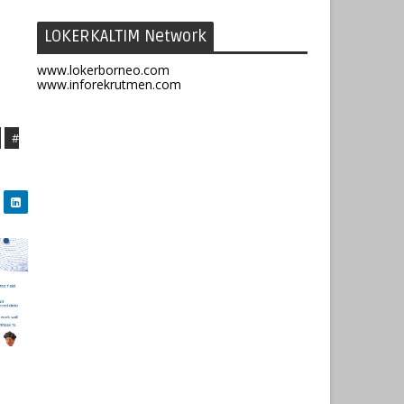
LOKERKALTIM Network
www.lokerborneo.com
www.inforekrutmen.com
#