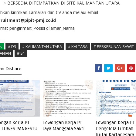
BERSEDIA DITEMPATKAN DI SITE KALIMANTAN UTARA
ahkan kirimkan Lamaran dan CV anda melaui email
cruitment@pipit-pmj.co.id
rmat pengiriman: Posisi dilamar_Nama
s
# D3
# KALIMANTAN UTARA
# KALTARA
# PERKEBUNAN SAWIT
ANIAN
# S1
kan Dishare
ngan Kerja PT
Lowongan Kerja PT
Lowongan Kerja PT
I LUWES PANGESTU
Jaya Manggala Sakti
Pengelola Limbah
Kutai Kartanegara