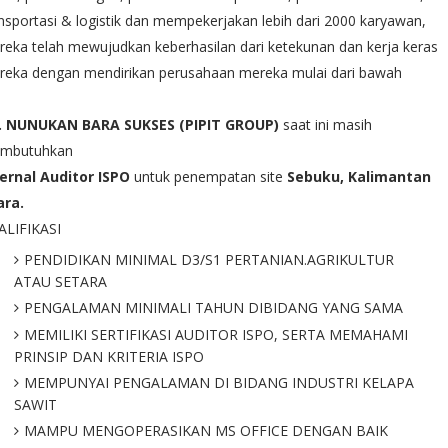
nsportasi & logistik dan mempekerjakan lebih dari 2000 karyawan,
eka telah mewujudkan keberhasilan dari ketekunan dan kerja keras
reka dengan mendirikan perusahaan mereka mulai dari bawah
. NUNUKAN BARA SUKSES (PIPIT GROUP)
saat ini masih
mbutuhkan
ternal Auditor ISPO
untuk penempatan site
Sebuku, Kalimantan
ara.
ALIFIKASI
PENDIDIKAN MINIMAL D3/S1 PERTANIAN.AGRIKULTUR
ATAU SETARA
PENGALAMAN MINIMALI TAHUN DIBIDANG YANG SAMA
MEMILIKI SERTIFIKASI AUDITOR ISPO, SERTA MEMAHAMI
PRINSIP DAN KRITERIA ISPO
MEMPUNYAI PENGALAMAN DI BIDANG INDUSTRI KELAPA
SAWIT
MAMPU MENGOPERASIKAN MS OFFICE DENGAN BAIK