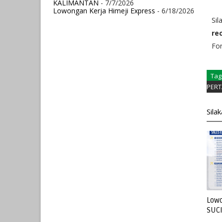
KALIMANTAN
- 7/7/2026
Lowongan Kerja Himeji Express
- 6/18/2026
Sil
re
Fo
Tag
PERT
Sila
Lowo
SUC