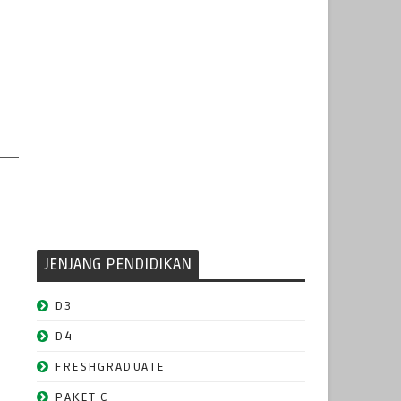
JENJANG PENDIDIKAN
D3
D4
FRESHGRADUATE
PAKET C