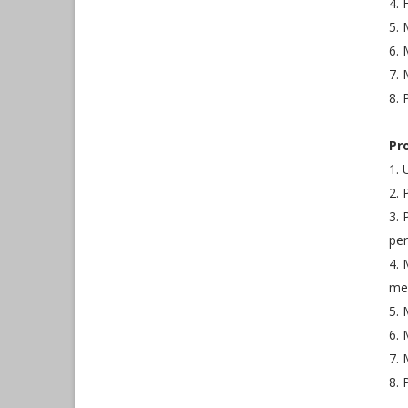
4. 
5.
6. 
7. 
8.
Pr
1. 
2. 
3. 
pe
4. 
men
5. 
6. 
7. 
8. 