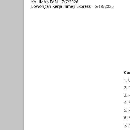
KALIMANTAN
- 7/7/2026
Lowongan Kerja Himeji Express
- 6/18/2026
Co
1. 
2. 
3.
4. 
5. 
6. 
7. 