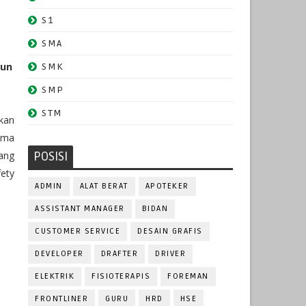
S1
SMA
hun
SMK
SMP
STM
kan
ama
ang
POSISI
ety
ADMIN
ALAT BERAT
APOTEKER
ASSISTANT MANAGER
BIDAN
CUSTOMER SERVICE
DESAIN GRAFIS
DEVELOPER
DRAFTER
DRIVER
ELEKTRIK
FISIOTERAPIS
FOREMAN
FRONTLINER
GURU
HRD
HSE