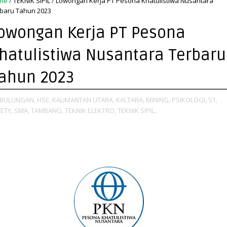
me
/
TEKNIK SIPIL
/
Lowongan Kerja PT Pesona Khatulistiwa Nusantara
baru Tahun 2023
owongan Kerja PT Pesona
hatulistiwa Nusantara Terbaru
ahun 2023
BULUNGAN,
HSE,
KALIMANTAN UTARA,
KALTARA,
MINING,
PSIKOLOGI,
S1,
ETY,
SMA,
TAMBANG,
TEKNIK ELEKTRO,
TEKNIK SIPIL,