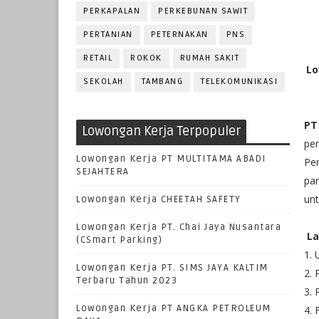
PERKAPALAN
PERKEBUNAN SAWIT
PERTANIAN
PETERNAKAN
PNS
RETAIL
ROKOK
RUMAH SAKIT
Lo
SEKOLAH
TAMBANG
TELEKOMUNIKASI
PT
Lowongan Kerja Terpopuler
pe
Lowongan Kerja PT MULTITAMA ABADI
Pe
SEJAHTERA
pa
unt
Lowongan Kerja CHEETAH SAFETY
Lowongan Kerja PT. Chai Jaya Nusantara
La
(CSmart Parking)
1. 
Lowongan Kerja PT. SIMS JAYA KALTIM
2. 
Terbaru Tahun 2023
3. 
Lowongan Kerja PT ANGKA PETROLEUM
4. 