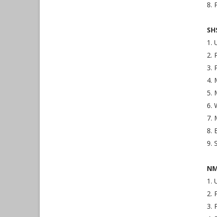
8.
SH
1. 
2.
3. 
4. 
5.
6. 
7. 
8. 
9. 
NM
1. 
2. 
3. 