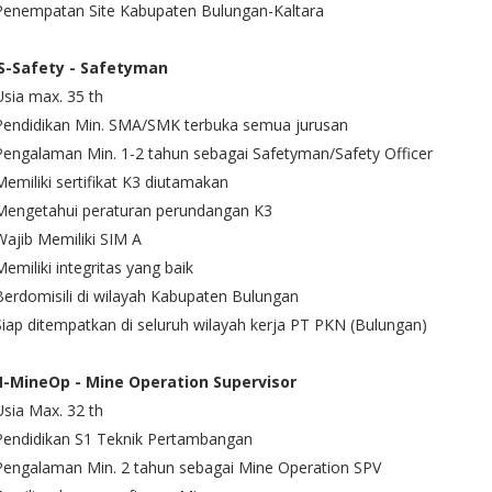
 Penempatan Site Kabupaten Bulungan-Kaltara
S-Safety - Safetyman
Usia max. 35 th
 Pendidikan Min. SMA/SMK terbuka semua jurusan
Pengalaman Min. 1-2 tahun sebagai Safetyman/Safety Officer
Memiliki sertifikat K3 diutamakan
 Mengetahui peraturan perundangan K3
Wajib Memiliki SIM A
Memiliki integritas yang baik
Berdomisili di wilayah Kabupaten Bulungan
Siap ditempatkan di seluruh wilayah kerja PT PKN (Bulungan)
-MineOp - Mine Operation Supervisor
Usia Max. 32 th
Pendidikan S1 Teknik Pertambangan
Pengalaman Min. 2 tahun sebagai Mine Operation SPV