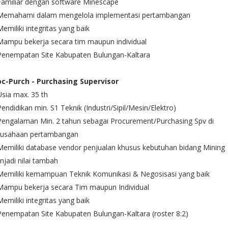
Familiar dengan software Minescape
 Memahami dalam mengelola implementasi pertambangan
Memiliki integritas yang baik
Mampu bekerja secara tim maupun individual
 Penempatan Site Kabupaten Bulungan-Kaltara
oc-Purch - Purchasing Supervisor
Usia max. 35 th
Pendidikan min. S1 Teknik (Industri/Sipil/Mesin/Elektro)
Pengalaman Min. 2 tahun sebagai Procurement/Purchasing Spv di
rusahaan pertambangan
Memiliki database vendor penjualan khusus kebutuhan bidang Mining
jadi nilai tambah
Memiliki kemampuan Teknik Komunikasi & Negosisasi yang baik
Mampu bekerja secara Tim maupun Individual
Memiliki integritas yang baik
Penempatan Site Kabupaten Bulungan-Kaltara (roster 8:2)