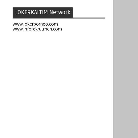
LOKERKALTIM Network
www.lokerborneo.com
www.inforekrutmen.com