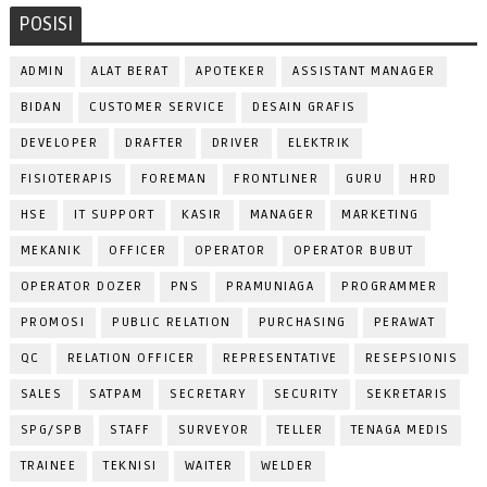
POSISI
ADMIN
ALAT BERAT
APOTEKER
ASSISTANT MANAGER
BIDAN
CUSTOMER SERVICE
DESAIN GRAFIS
DEVELOPER
DRAFTER
DRIVER
ELEKTRIK
FISIOTERAPIS
FOREMAN
FRONTLINER
GURU
HRD
HSE
IT SUPPORT
KASIR
MANAGER
MARKETING
MEKANIK
OFFICER
OPERATOR
OPERATOR BUBUT
OPERATOR DOZER
PNS
PRAMUNIAGA
PROGRAMMER
PROMOSI
PUBLIC RELATION
PURCHASING
PERAWAT
QC
RELATION OFFICER
REPRESENTATIVE
RESEPSIONIS
SALES
SATPAM
SECRETARY
SECURITY
SEKRETARIS
SPG/SPB
STAFF
SURVEYOR
TELLER
TENAGA MEDIS
TRAINEE
TEKNISI
WAITER
WELDER