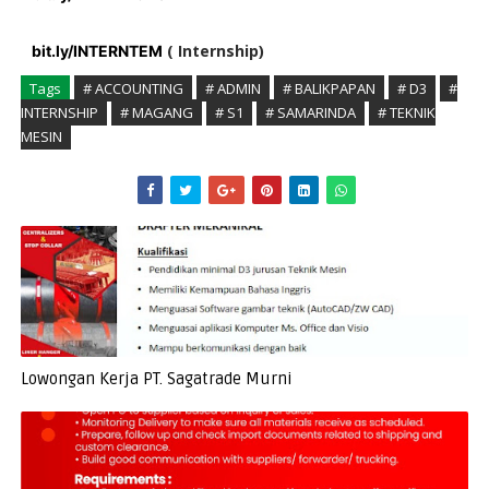
( Internship)
bit.ly/INTERNTEM
Tags
# ACCOUNTING
# ADMIN
# BALIKPAPAN
# D3
#
INTERNSHIP
# MAGANG
# S1
# SAMARINDA
# TEKNIK
MESIN
Lowongan Kerja PT. Sagatrade Murni