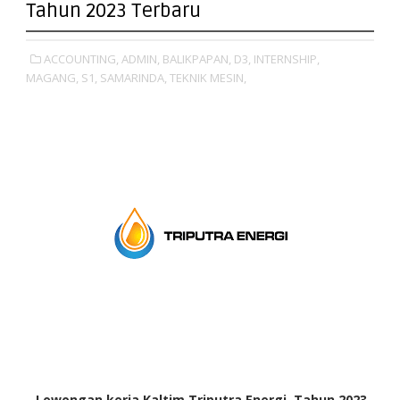
Tahun 2023 Terbaru
ACCOUNTING,
ADMIN,
BALIKPAPAN,
D3,
INTERNSHIP,
MAGANG,
S1,
SAMARINDA,
TEKNIK MESIN,
Lowongan kerja Kaltim Triputra Energi Tahun 2023