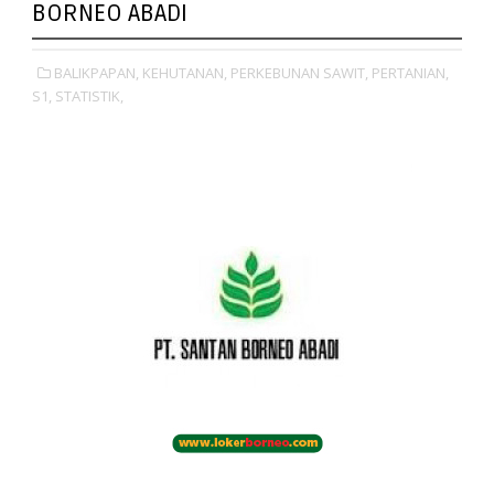
BORNEO ABADI
BALIKPAPAN,
KEHUTANAN,
PERKEBUNAN SAWIT,
PERTANIAN,
S1,
STATISTIK,