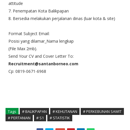
attitude
7. Penempatan Kota Balikpapan
8. Bersedia melakukan perjalanan dinas (luar kota & site)
Format Subject Email:
Posisi yang dilamar_Nama lengkap
(File Max 2mb).
Send Your CV and Cover Letter To:
Recruitment@santanborneo.com
Cp: 0819-0671-6968
Tags
# BALIKPAPAN
# KEHUTANAN
# PERKEBUNAN SAWIT
# PERTANIAN
# S1
# STATISTIK