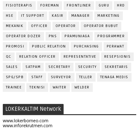
FISIOTERAPIS
FOREMAN
FRONTLINER
GURU
HRD
HSE
IT SUPPORT
KASIR
MANAGER
MARKETING
MEKANIK
OFFICER
OPERATOR
OPERATOR BUBUT
OPERATOR DOZER
PNS
PRAMUNIAGA
PROGRAMMER
PROMOSI
PUBLIC RELATION
PURCHASING
PERAWAT
QC
RELATION OFFICER
REPRESENTATIVE
RESEPSIONIS
SALES
SATPAM
SECRETARY
SECURITY
SEKRETARIS
SPG/SPB
STAFF
SURVEYOR
TELLER
TENAGA MEDIS
TRAINEE
TEKNISI
WAITER
WELDER
LOKERKALTIM Network
www.lokerborneo.com
www.inforekrutmen.com