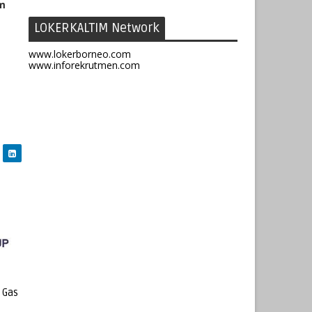
om
LOKERKALTIM Network
www.lokerborneo.com
www.inforekrutmen.com
 Gas