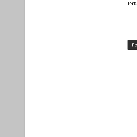
Terb
Po