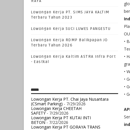
RAYA
gl
be
Lowongan Kerja PT. SIMS JAYA KALTIM
Terbaru Tahun 2023
In
Pl
Lowongan Kerja SUCI LUWES PANGESTU
OU
Lowongan Kerja RDMP Balikpapan JO
• B
Terbaru Tahun 2026
Tec
• H
Lowongan Kerja Kaltim ASTRA Infra Port
- Eastkal
gra
• W
• G
• G
• G
Lowongan Kerja PT. Chai Jaya Nusantara
(CSmart Parking)
- 7/29/2026
Lowongan Kerja CHEETAH
AP
SAFETY
- 7/29/2026
Sen
Lowongan Kerja PT KUTAI INTI
BETON
- 7/22/2026
in
Lowongan Kerja PT GORAYA TRANS