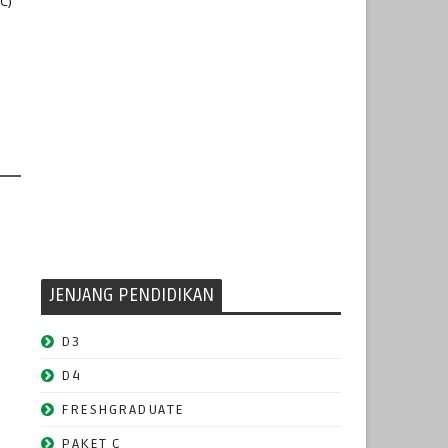
C)
JENJANG PENDIDIKAN
D3
D4
FRESHGRADUATE
PAKET C