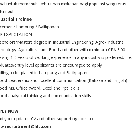
obal untuk memenuhi kebutuhan makanan bagi populasi yang terus
rtumbuh.
dustrial Trainee
acement: Lampung / Balikpapan
R EXPECTATION
achelors/Masters degree in Industrial Engineering. Agro- Industrial
hnology. Agricultural and Food and other with minimum CPA 3.00
aving 1-2 years of working experience in any industry is preferred. Fr
duates/entry level applicants are encouraged to apply
illing to be placed in Lampung and Balikpapan
ood Leadership and Excellent communication (Bahasa and English)
ood Ms. Office (Word. Excel and Ppt) skills
ood analytical thinking and communication skills
PLY NOW
d your updated CV and other supporting docs to:
do•recruitment@ldc.com