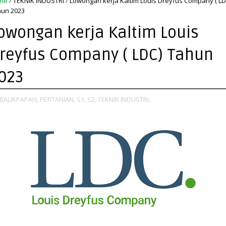
me
/
TEKNIK INDUSTRI
/
Lowongan kerja Kaltim Louis Dreyfus Company ( LD
un 2023
owongan kerja Kaltim Louis
reyfus Company ( LDC) Tahun
023
BALIKPAPAN,
PERTANIAN,
S1,
S2,
TEKNIK INDUSTRI,