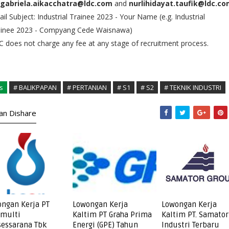
gabriela.aikacchatra@ldc.com
and
nurlihidayat.taufik@ldc.c
il Subject: Industrial Trainee 2023 - Your Name (e.g. Industrial
ainee 2023 - Compyang Cede Waisnawa)
 does not charge any fee at any stage of recruitment process.
s
# BALIKPAPAN
# PERTANIAN
# S1
# S2
# TEKNIK INDUSTRI
kan Dishare
ngan Kerja PT
Lowongan Kerja
Lowongan Kerja
amulti
Kaltim PT Graha Prima
Kaltim PT. Samator
essarana Tbk
Energi (GPE) Tahun
Industri Terbaru