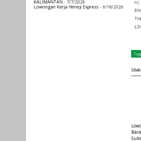
KALIMANTAN
- 7/7/2026
cc:
Lowongan Kerja Himeji Express
- 6/18/2026
Ema
Tr
LDC
Tag
Sila
Lowo
Bar
Suks