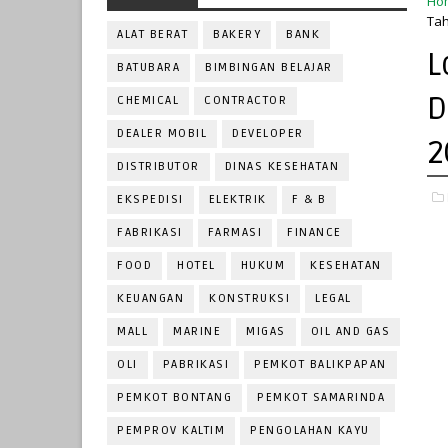
Ho
Tah
ALAT BERAT
BAKERY
BANK
L
BATUBARA
BIMBINGAN BELAJAR
D
CHEMICAL
CONTRACTOR
DEALER MOBIL
DEVELOPER
2
DISTRIBUTOR
DINAS KESEHATAN
EKSPEDISI
ELEKTRIK
F & B
FABRIKASI
FARMASI
FINANCE
FOOD
HOTEL
HUKUM
KESEHATAN
KEUANGAN
KONSTRUKSI
LEGAL
MALL
MARINE
MIGAS
OIL AND GAS
OLI
PABRIKASI
PEMKOT BALIKPAPAN
PEMKOT BONTANG
PEMKOT SAMARINDA
PEMPROV KALTIM
PENGOLAHAN KAYU