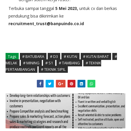
Terbuka sampai tanggal
5 Mei 2023,
untuk cv dan berkas
pendukung bisa dikirimkan ke
recruitment_trust@banpuindo.co.id
Tags
# BATUBARA
# D3
# KUTAI
# KUTAI BARAT
#
MELAK
# MINING
# S1
# TAMBANG
# TEKNIK
PERTAMBANGAN
# TEKNIK SIPIL