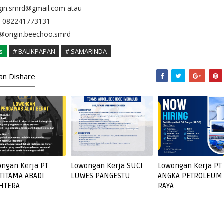
igin.smrd@gmail.com atau
 082241773131
 @origin.beechoo.smrd
s
# BALIKPAPAN
# SAMARINDA
kan Dishare
ngan Kerja PT
Lowongan Kerja SUCI
Lowongan Kerja PT
TITAMA ABADI
LUWES PANGESTU
ANGKA PETROLEUM
AHTERA
RAYA