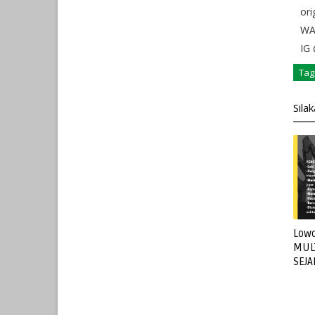
or
WA
IG
Tag
Sila
Lowo
MUL
SEJ