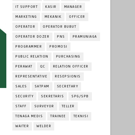
IT SUPPORT
KASIR
MANAGER
MARKETING
MEKANIK
OFFICER
OPERATOR
OPERATOR BUBUT
OPERATOR DOZER
PNS
PRAMUNIAGA
PROGRAMMER
PROMOSI
PUBLIC RELATION
PURCHASING
PERAWAT
QC
RELATION OFFICER
REPRESENTATIVE
RESEPSIONIS
SALES
SATPAM
SECRETARY
SECURITY
SEKRETARIS
SPG/SPB
STAFF
SURVEYOR
TELLER
TENAGA MEDIS
TRAINEE
TEKNISI
WAITER
WELDER