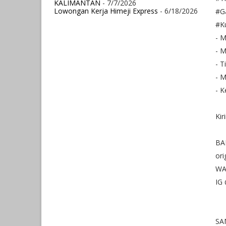
KALIMANTAN
- 7/7/2026
Lowongan Kerja Himeji Express
- 6/18/2026
#Ga
#Ku
- 
- M
- 
- M
- K
Kir
BA
or
WA
IG 
SA