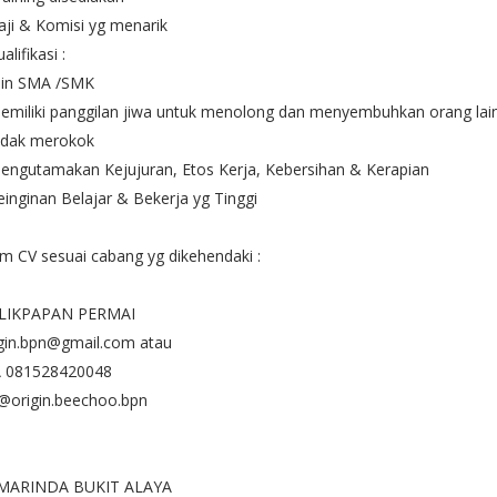
ji & Komisi yg menarik
alifikasi :
Min SMA /SMK
emiliki panggilan jiwa untuk menolong dan menyembuhkan orang lai
Tidak merokok
engutamakan Kejujuran, Etos Kerja, Kebersihan & Kerapian
einginan Belajar & Bekerja yg Tinggi
im CV sesuai cabang yg dikehendaki :
LIKPAPAN PERMAI
igin.bpn@gmail.com atau
 081528420048
@origin.beechoo.bpn
MARINDA BUKIT ALAYA