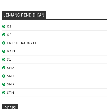
JENJANG PENDIDIKAN
D3
D4
FRESHGRADUATE
PAKET C
S1
SMA
SMK
SMP
STM
POSISI