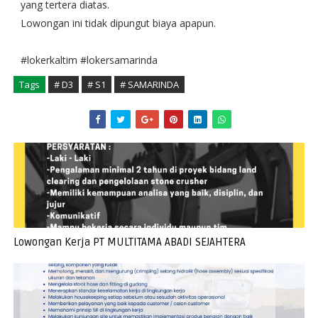
yang tertera diatas.
Lowongan ini tidak dipungut biaya apapun.
#lokerkaltim #lokersamarinda
Tags
# D3
# S1
# SAMARINDA
Lowongan Kerja PT MULTITAMA ABADI SEJAHTERA