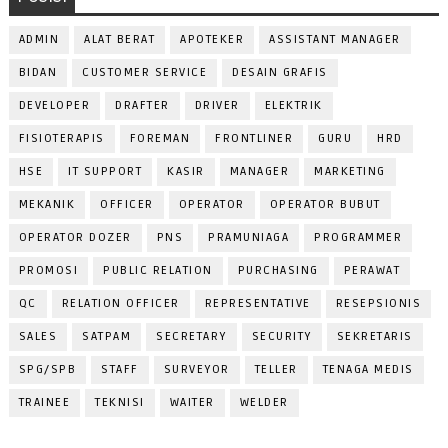
ADMIN
ALAT BERAT
APOTEKER
ASSISTANT MANAGER
BIDAN
CUSTOMER SERVICE
DESAIN GRAFIS
DEVELOPER
DRAFTER
DRIVER
ELEKTRIK
FISIOTERAPIS
FOREMAN
FRONTLINER
GURU
HRD
HSE
IT SUPPORT
KASIR
MANAGER
MARKETING
MEKANIK
OFFICER
OPERATOR
OPERATOR BUBUT
OPERATOR DOZER
PNS
PRAMUNIAGA
PROGRAMMER
PROMOSI
PUBLIC RELATION
PURCHASING
PERAWAT
QC
RELATION OFFICER
REPRESENTATIVE
RESEPSIONIS
SALES
SATPAM
SECRETARY
SECURITY
SEKRETARIS
SPG/SPB
STAFF
SURVEYOR
TELLER
TENAGA MEDIS
TRAINEE
TEKNISI
WAITER
WELDER