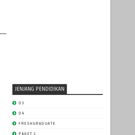
JENJANG PENDIDIKAN
D3
D4
FRESHGRADUATE
PAKET C