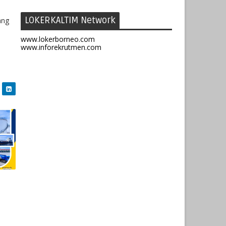
LOKERKALTIM Network
ang
www.lokerborneo.com
www.inforekrutmen.com