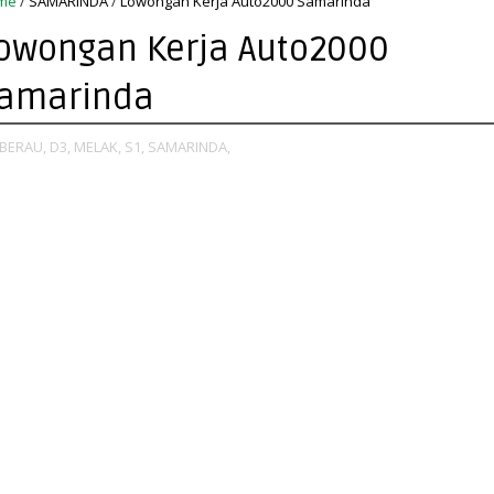
me
/
SAMARINDA
/
Lowongan Kerja Auto2000 Samarinda
owongan Kerja Auto2000
amarinda
BERAU,
D3,
MELAK,
S1,
SAMARINDA,