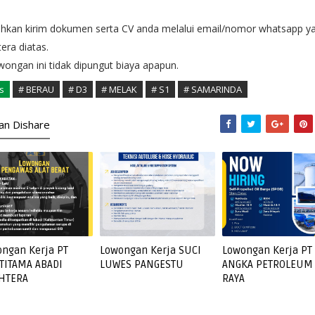
ahkan kirim dokumen serta CV anda melalui email/nomor whatsapp y
tera diatas.
ongan ini tidak dipungut biaya apapun.
s
# BERAU
# D3
# MELAK
# S1
# SAMARINDA
kan Dishare
ngan Kerja PT
Lowongan Kerja SUCI
Lowongan Kerja PT
TITAMA ABADI
LUWES PANGESTU
ANGKA PETROLEUM
AHTERA
RAYA