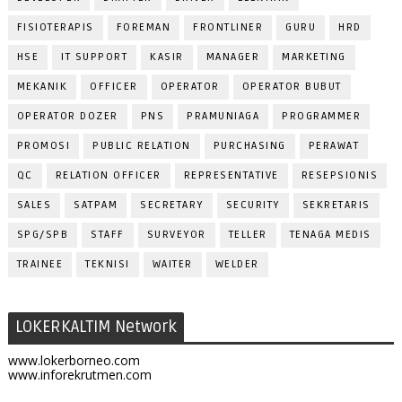
FISIOTERAPIS
FOREMAN
FRONTLINER
GURU
HRD
HSE
IT SUPPORT
KASIR
MANAGER
MARKETING
MEKANIK
OFFICER
OPERATOR
OPERATOR BUBUT
OPERATOR DOZER
PNS
PRAMUNIAGA
PROGRAMMER
PROMOSI
PUBLIC RELATION
PURCHASING
PERAWAT
QC
RELATION OFFICER
REPRESENTATIVE
RESEPSIONIS
SALES
SATPAM
SECRETARY
SECURITY
SEKRETARIS
SPG/SPB
STAFF
SURVEYOR
TELLER
TENAGA MEDIS
TRAINEE
TEKNISI
WAITER
WELDER
LOKERKALTIM Network
www.lokerborneo.com
www.inforekrutmen.com